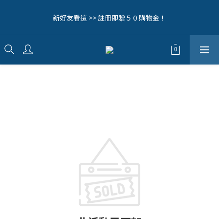
4
8
8
8
8
9
0
7
1
1
1
3
1
2
0
毛拔拔辛苦啦！全館0元免運中🔥
3
7
7
7
9
7
8
6
新好友看這 >> 註冊即贈５０購物金！
9
0
0
:
0
2
:
0
9
:
1
立即逛逛>>
2
6
6
6
8
6
7
5
日
時
分
秒
8
1
8
0
1
5
5
5
7
5
6
4
7
0
7
0
4
4
4
6
4
5
3
6
6
歡迎追蹤我們的IG (@woollyfever) 接收第一手消息！
3
3
3
5
3
4
2
5
5
2
2
2
4
2
3
1
4
4
1
1
1
3
1
2
毛拔拔辛苦啦！全館0元免運中🔥
0
3
3
0
0
:
0
2
:
0
9
:
1
立即逛逛>>
2
2
日
時
分
秒
1
8
0
1
1
0
7
0
0
6
5
4
3
2
1
0