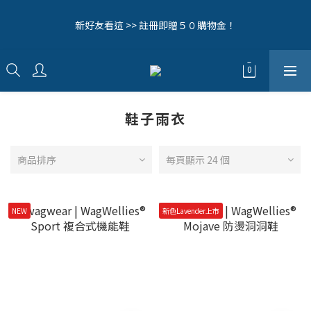
8
8
8
0
6
4
2
5
1
3
1
9
1
7
5
8
毛拔拔辛苦啦！全館0元免運中🔥
7
9
7
7
5
3
1
4
新好友看這 >> 註冊即贈５０購物金！
0
2
:
0
8
:
0
6
:
4
7
立即逛逛>>
6
8
6
6
4
2
0
3
日
時
分
秒
1
7
5
3
6
5
7
5
5
9
3
1
2
0
6
4
2
5
4
6
4
4
8
2
0
1
5
3
1
4
歡迎追蹤我們的IG (@woollyfever) 接收第一手消息！
3
5
3
3
9
7
1
0
4
2
0
3
2
4
2
2
8
6
9
0
3
1
2
1
3
1
9
1
7
5
8
毛拔拔辛苦啦！全館0元免運中🔥
鞋子雨衣
2
0
1
0
2
:
0
8
:
0
6
:
4
7
立即逛逛>>
1
0
日
時
分
秒
1
7
5
3
6
0
0
6
4
2
5
商品排序
每頁顯示 24 個
5
3
1
4
4
2
0
3
3
1
2
NEW
新色Lavender上市
2
0
1
1
0
0