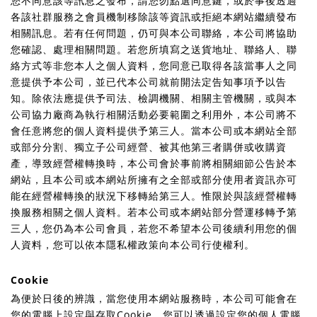
您不同意該等訊息之發布，請您勿點選同意鍵，或於事後透過
各該社群服務之會員機制移除該等資訊或拒絕本網站繼續發布
相關訊息。若有任何問題，仍可與本公司聯絡，本公司將協助
您確認、處理相關問題。若您所填寫之送貨地址、聯絡人、聯
絡方式等非您本人之個人資料，您同意已取得各該當事人之同
意提供予本公司，並已代本公司就前開法定告知事項予以告
知。除依法應提供予司法、檢調機關、相關主管機關，或與本
公司協力廠商為執行相關活動必要範圍之利用外，本公司將不
會任意將您的個人資料提供予第三人。當本公司或本網站全部
或部分分割、獨立子公司經營、被其他第三者購併或收購資
產，導致經營權轉換時，本公司會於事前將相關細節公告於本
網站，且本公司或本網站所擁有之全部或部分使用者資訊亦可
能在經營權轉換的狀況下移轉給第三人。惟限於與該經營權轉
換服務相關之個人資料。若本公司或本網站部分營運移轉予第
三人，您仍為本公司會員，若您不希望本公司後續利用您的個
人資料，您可以依本隱私權政策向本公司行使權利。
Cookie
為便於日後的辨識，當您使用本網站服務時，本公司可能會在
您的電腦上設定與存取Cookie。您可以透過設定您的個人電腦