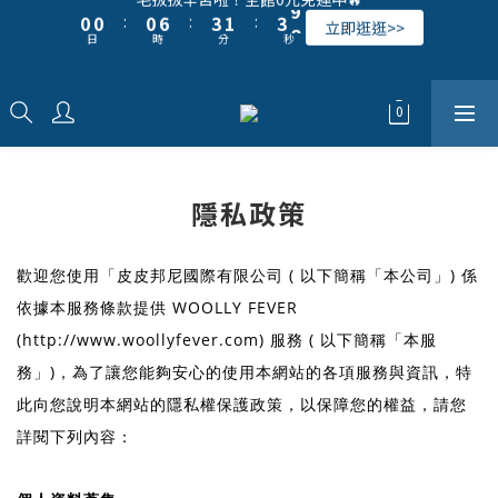
0
0
0
6
3
1
3
8
立即逛逛>>
9
日
9
9
時
分
秒
1
1
1
7
4
2
4
9
毛拔拔辛苦啦！全館0元免運中🔥
5
2
0
2
7
8
8
8
9
0
0
:
0
6
:
3
1
:
3
8
4
1
1
6
立即逛逛>>
日
時
分
秒
7
7
7
8
5
2
0
2
7
3
0
0
5
新好友看這 >> 註冊即贈５０購物金！
6
6
6
9
7
9
4
1
1
6
2
4
5
5
5
8
6
8
3
0
0
5
1
3
4
4
4
7
5
7
2
4
0
2
歡迎追蹤我們的IG (@woollyfever) 接收第一手消息！
3
3
3
9
6
4
6
1
3
1
2
2
2
8
5
3
5
0
2
0
隱私政策
1
1
1
7
4
2
4
9
1
毛拔拔辛苦啦！全館0元免運中🔥
0
0
:
0
6
:
3
1
:
3
8
0
立即逛逛>>
日
時
分
秒
5
2
0
2
7
歡迎您使用「皮皮邦尼國際有限公司 ( 以下簡稱「本公司」) 係
4
1
1
6
依據本服務條款提供 WOOLLY FEVER
3
0
0
5
2
4
(http://www.woollyfever.com) 服務 ( 以下簡稱「本服
1
3
務」)，為了讓您能夠安心的使用本網站的各項服務與資訊，特
0
2
此向您說明本網站的隱私權保護政策，以保障您的權益，請您
1
0
詳閱下列內容：