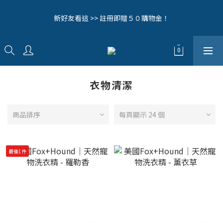
8
9
9
8
2
2
1
5
1
2
2
1
5
5
4
8
毛拔拔辛苦啦！全館0元免運中🔥
7
8
8
7
1
1
0
4
新好友看這 >> 註冊即贈５０購物金！
0
1
:
1
0
:
4
4
:
3
7
6
7
7
6
9
立即逛逛>>
0
0
3
日
時
分
秒
0
0
3
3
2
6
5
6
6
5
9
9
8
2
2
2
1
5
4
5
5
4
8
8
7
1
歡迎追蹤我們的IG (@woollyfever) 接收第一手消息！
1
1
0
4
3
4
4
3
7
7
6
0
0
0
3
2
3
3
2
6
6
5
9
2
1
2
2
1
5
5
4
8
毛拔拔辛苦啦！全館0元免運中🔥
衣物清潔
1
0
1
:
1
0
:
4
4
:
3
7
立即逛逛>>
0
日
時
分
秒
0
0
3
3
2
6
2
2
1
5
商品排序
每頁顯示 24 個
1
1
0
4
0
0
3
2
最後1件
1
0