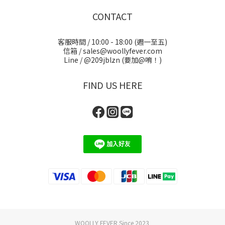
CONTACT
客服時間 / 10:00 - 18:00 (週一至五)
信箱 / sales@woollyfever.com
Line / @209jblzn (要加@唷！)
FIND US HERE
WOOLLY FEVER Since 2023