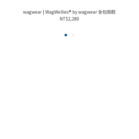
鞋
wagwear | WagWellies® by wagwear 全包雨鞋
NT$2,280