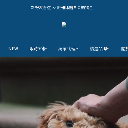
1
3
2
1
2
3
4
2
0
0
1
5
7
6
5
6
7
8
6
0
2
:
1
0
:
1
2
:
3
1
拔辛苦啦！全館0元免運中🔥
新好友看這 >> 註冊即贈５０購物金！
立即逛逛
0
4
6
5
4
5
6
7
5
日
時
分
秒
1
0
0
1
2
0
3
5
4
3
4
5
6
4
0
0
1
歡迎追蹤我們的IG (@woollyfever) 接收第一手消息！
2
4
3
2
3
4
5
3
0
1
3
2
1
2
3
4
2
0
2
:
1
0
:
1
2
:
3
1
拔辛苦啦！全館0元免運中🔥
立即逛逛
日
時
分
秒
1
0
0
1
2
0
0
0
1
NEW
限時79折
獨家代理
精選品牌
關
0