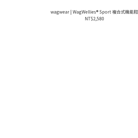
wagwear | WagWellies® Sport 複合式機能
NT$2,580