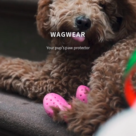
WAGWEAR
Your pup's paw protector