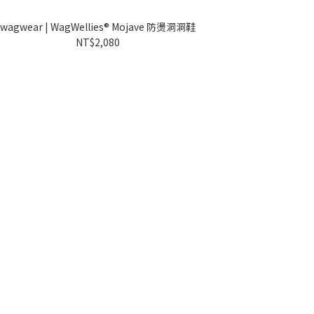
wagwear | WagWellies® Mojave 防燙洞洞鞋
wagwea
NT$2,080