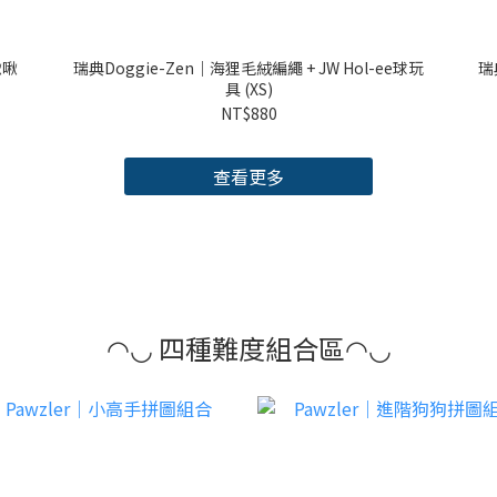
啾啾
瑞典Doggie-Zen｜海狸毛絨編繩 + JW Hol-ee球玩
瑞典
具 (XS)
NT$880
查看更多
◠◡ 四種難度組合區◠◡