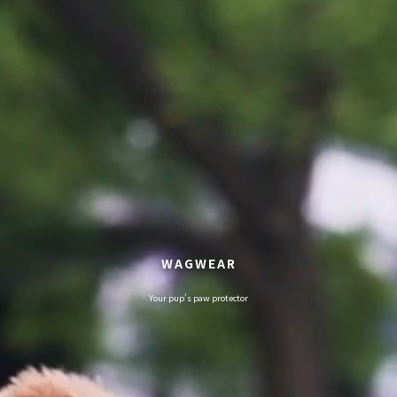
WAGWEAR
Your pup's paw protector