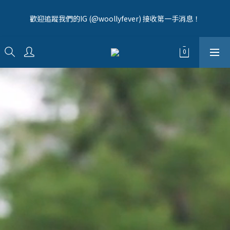
5
7
6
6
5
5
5
1
1
3
2
2
1
7
1
1
毛拔拔辛苦啦！全館0元免運中🔥
4
6
5
5
4
4
4
0
歡迎追蹤我們的IG (@woollyfever) 接收第一手消息！
0
2
:
1
1
:
0
6
:
0
0
3
5
4
4
3
9
3
3
立即逛逛>>
日
時
分
秒
1
0
0
5
2
4
3
3
2
8
2
2
0
4
1
3
2
2
1
7
1
1
毛拔拔辛苦啦！全館0元免運中🔥
3
0
2
:
1
1
:
0
6
:
0
0
立即逛逛>>
2
日
時
分
秒
1
0
0
5
1
0
4
0
3
2
1
0