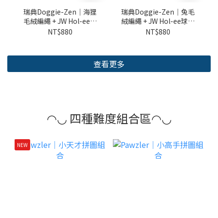
瑞典Doggie-Zen｜海狸
瑞典Doggie-Zen｜兔毛
毛絨編繩 + JW Hol-ee球
絨編繩 + JW Hol-ee球玩
玩具 (XS)
具 (XS)
NT$880
NT$880
查看更多
◠◡ 四種難度組合區◠◡
NEW