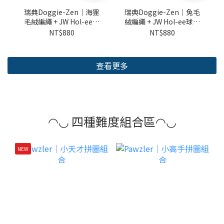
瑞典Doggie-Zen｜海狸
瑞典Doggie-Zen｜兔毛
毛絨編繩 + JW Hol-ee球
絨編繩 + JW Hol-ee球玩
玩具 (XS)
具 (XS)
NT$880
NT$880
查看更多
◠◡ 四種難度組合區◠◡
NEW