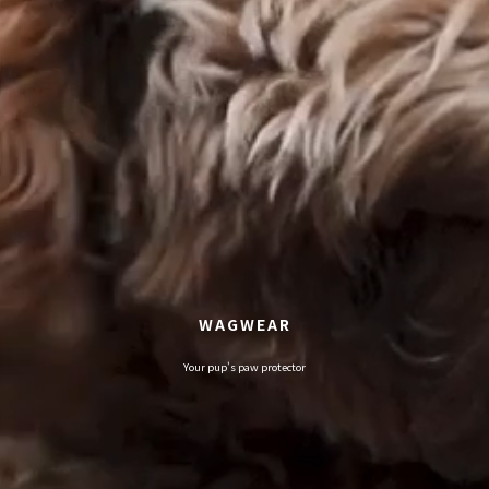
WAGWEAR
Your pup's paw protector