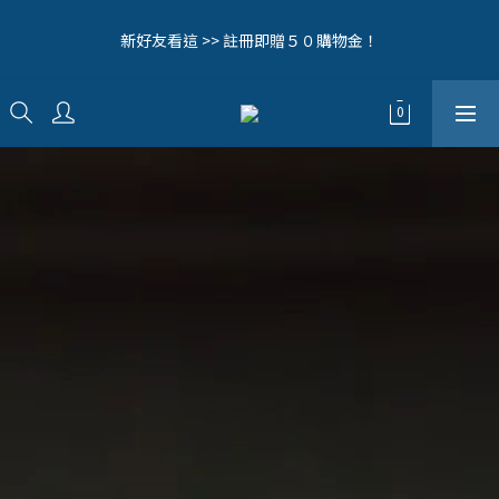
5
6
7
5
3
0
3
0
9
1
2
3
1
6
9
6
毛拔拔辛苦啦！全館0元免運中🔥
4
5
6
4
9
9
2
2
8
0
1
:
2
0
:
5
8
:
5
歡迎追蹤我們的IG (@woollyfever) 接收第一手消息！
立即逛逛>>
3
4
5
3
8
8
1
日
時
分
秒
1
7
0
1
4
7
4
2
3
4
2
7
7
0
0
6
0
3
6
3
9
1
2
3
1
6
9
6
毛拔拔辛苦啦！全館0元免運中🔥
5
2
5
2
8
0
1
:
2
0
:
5
8
:
5
4
立即逛逛>>
1
4
1
日
時
分
秒
7
0
1
4
7
4
3
0
3
0
6
0
3
6
3
2
2
5
2
5
2
1
1
4
1
4
1
0
0
3
0
3
0
2
2
1
1
0
0