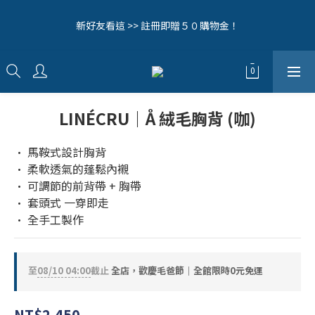
7
8
9
8
1
0
4
2
1
2
1
4
3
7
5
毛拔拔辛苦啦！全館0元免運中🔥
6
9
7
8
7
9
0
3
1
新好友看這 >> 註冊即贈５０購物金！
0
1
:
0
3
:
2
6
:
4
5
立即逛逛>>
8
6
7
6
9
8
2
0
日
時
分
秒
0
2
1
5
3
4
7
5
6
5
8
7
9
1
1
0
4
2
3
6
4
5
4
7
6
8
0
0
3
1
歡迎追蹤我們的IG (@woollyfever) 接收第一手消息！
2
5
3
4
3
6
5
9
7
2
0
1
4
2
3
2
5
4
8
6
1
0
3
LINÉCRU｜Å 絨毛胸背 (咖)
1
2
1
4
3
7
5
毛拔拔辛苦啦！全館0元免運中🔥
0
9
2
0
1
:
0
3
:
2
6
:
4
立即逛逛>>
8
日
時
分
秒
1
0
2
1
5
3
• 馬鞍式設計胸背
7
0
1
0
4
2
• 柔軟透氣的蓬鬆內襯
6
0
3
1
5
• 可調節的前背帶 + 胸帶
2
0
4
• 套頭式 一穿即走
1
3
• 全手工製作
0
2
1
0
至
08/10 04:00
截止
全店，歡慶毛爸節｜全館限時0元免運
NT$2,450